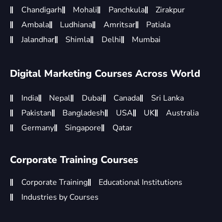
Chandigarh
Mohali
Panchkula
Zirakpur
Ambala
Ludhiana
Amritsar
Patiala
Jalandhar
Shimla
Delhi
Mumbai
Digital Marketing Courses Across World
India
Nepal
Dubai
Canada
Sri Lanka
Pakistan
Bangladesh
USA
UK
Australia
Germany
Singapore
Qatar
Corporate Training Courses
Corporate Training
Educational Institutions
Industries by Courses