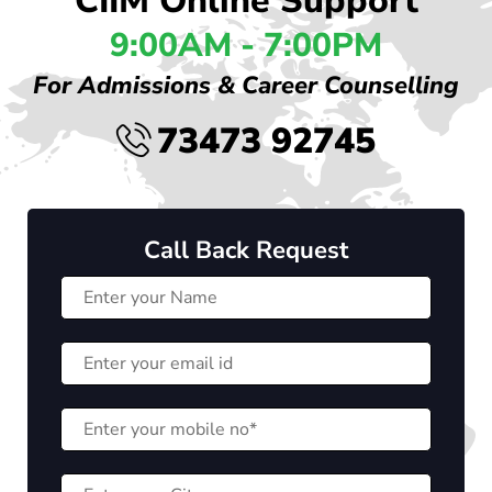
CIIM Online Support
9:00AM - 7:00PM
For Admissions & Career Counselling
73473 92745
Call Back Request